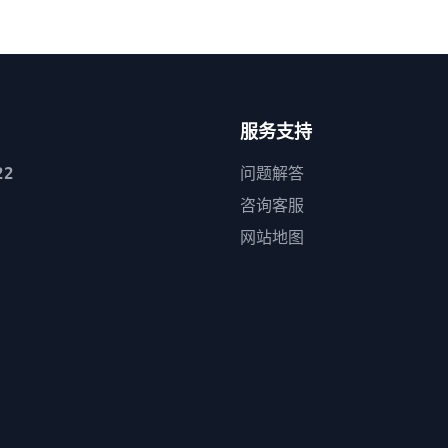
服务支持
22
问题解答
咨询客服
网站地图