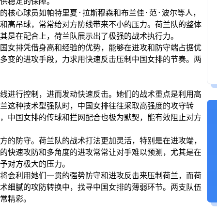
供稳定的保障。
的核心球员如帕特里夏·拉斯穆森和布兰佳·范·波尔等人，
和高吊球，常常给对方防线带来不小的压力。荷兰队的整体
尤其是在配合上，荷兰队展示出了极强的战术执行力。
国女排凭借身高和经验的优势，能够在进攻和防守端占据优
多变的进攻手段，力求用快速反击压制中国女排的节奏。两
线进行控制，进而发动快速反击。她们的战术重点是利用高
兰这种技术型强队时，中国女排往往采取高强度的攻守转
，中国女排的传球和拦网配合也极为默契，能有效阻止对方
方的防守。荷兰队的战术打法更加灵活，特别是在进攻端，
的快速攻防和多角度的进攻常常让对手难以预测，尤其是在
予对方极大的压力。
将会利用她们一贯的强势防守和进攻反击来压制荷兰，而荷
术细腻的攻防转换中，找寻中国女排的薄弱环节。两支队伍
常精彩。